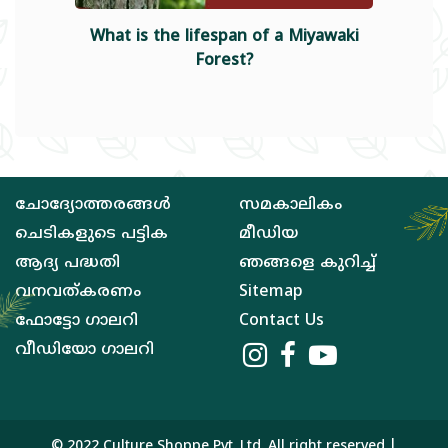
What is the lifespan of a Miyawaki
W
Forest?
ചോദ്യോത്തരങ്ങള്‍
സമകാലികം
ചെടികളുടെ പട്ടിക
മീഡിയ
ആദ്യ പദ്ധതി
ഞങ്ങളെ കുറിച്ച്‌
വനവത്‌കരണം
Sitemap
ഫോട്ടോ ഗാലറി
Contact Us
വീഡിയോ ഗാലറി
© 2022
Culture Shoppe Pvt. Ltd.
All right reserved |