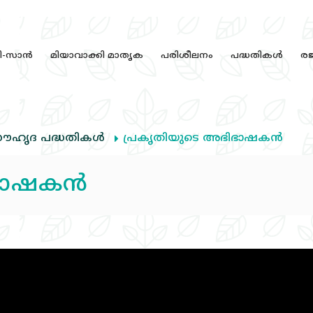
ി-സാന്‍
മിയാവാക്കി മാതൃക
പരിശീലനം
പദ്ധതികള്‍
രജി
ൗഹൃദ പദ്ധതികള്‍
പ്രകൃതിയുടെ അഭിഭാഷകന്‍
ഭാഷകന്‍