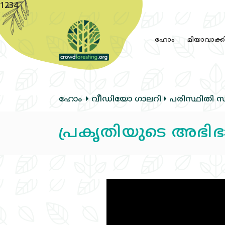
1234
ഹോം
മിയാവാക്ക
ഹോം
വീഡിയോ ഗാലറി
പരിസ്ഥിതി സ
പ്രകൃതിയുടെ അഭി